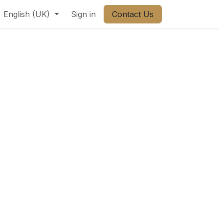
ct us
English (UK)
Sign in
Contact Us