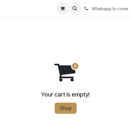
r avec impact
Shop
Services
Success stories
Conta
Whatsapp to come
Your cart is empty!
Shop