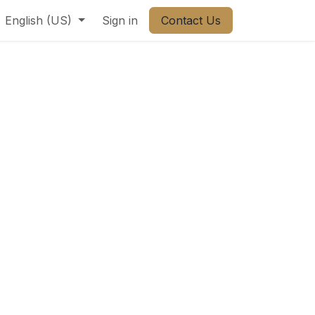
ct us
English (US)
Sign in
Contact Us