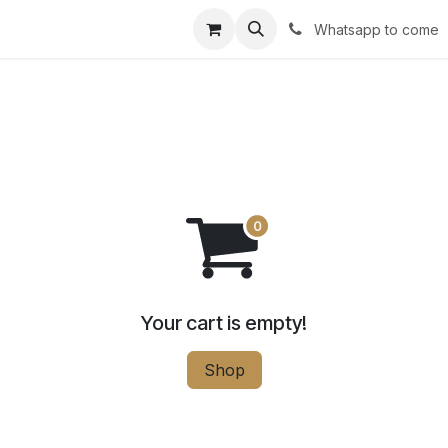
r avec impact
Shop
Services
Success stories
Conta
Whatsapp to come
Your cart is empty!
Shop